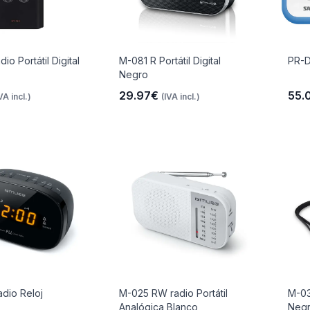
io Portátil Digital
M-081 R Portátil Digital
PR-D1
Negro
29.97€
55.
VA incl.)
(IVA incl.)
dio Reloj
M-025 RW radio Portátil
M-03
Analógica Blanco
Neg