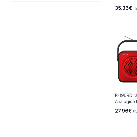
35.36€
(I
R-190RD rad
Analógica 
27.96€
(I