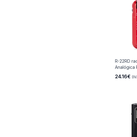
R-22RD rad
Analógica 
24.16€
(IV