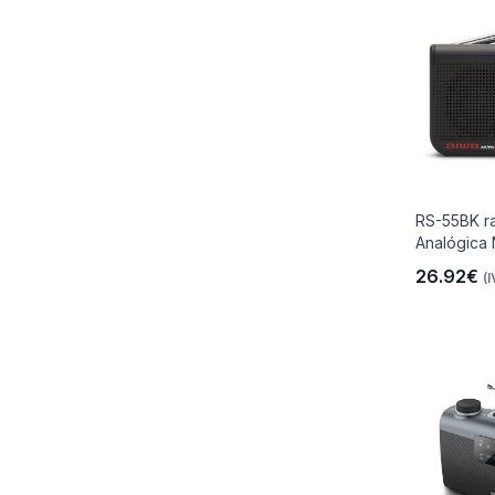
RS-55BK ra
Analógica
26.92€
(I