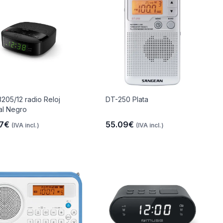
205/12 radio Reloj
DT-250 Plata
tal Negro
17€
55.09€
(IVA incl.)
(IVA incl.)