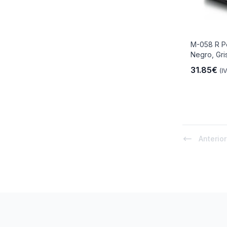
M-058 R Po
Negro, Gri
31.85€
(I
Anterior
Footer