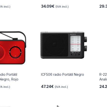
34.09€
29.
VA incl.)
(IVA incl.)
io Portátil
ICF506 radio Portátil Negro
R-22
Negro, Rojo
Anal
47.24€
24.
VA incl.)
(IVA incl.)