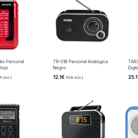
io Personal
TR-51B Personal Analógica
TAR3
Rojo
Negro
Digi
12.1€
25.
A incl.)
(IVA incl.)