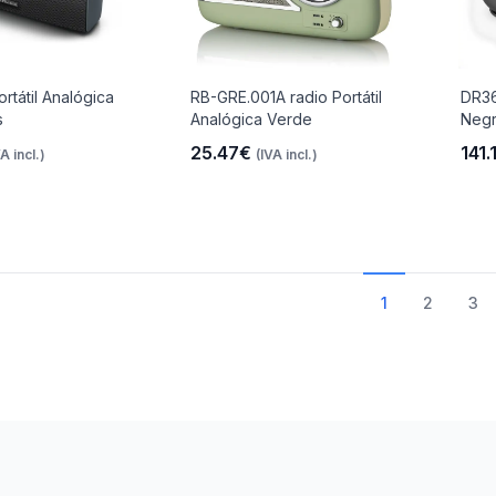
rtátil Analógica
RB-GRE.001A radio Portátil
DR36
s
Analógica Verde
Neg
25.47€
141.
VA incl.)
(IVA incl.)
1
2
3