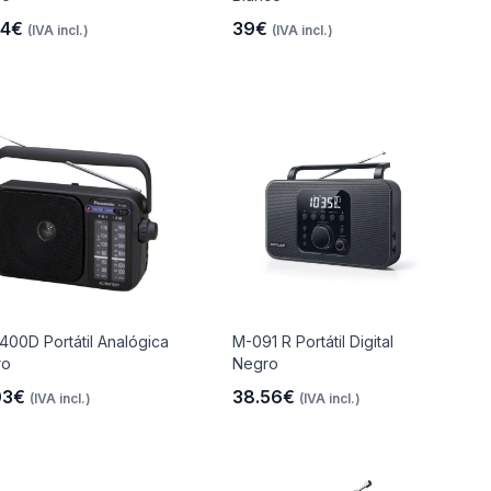
94€
39€
(IVA incl.)
(IVA incl.)
400D Portátil Analógica
M-091 R Portátil Digital
ro
Negro
03€
38.56€
(IVA incl.)
(IVA incl.)