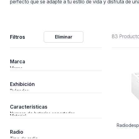
perfecto que se adapte a tu estilo de vida y disfruta de un
Alimentación
83 Product
Filtros
Eliminar
Y Fotográficos
Marca
 Navegación
Marca
Exhibición
Pulgadas
Laboratorio
Características
Numero de baterías soportadas
Material
Radiodesp
Radio
Tipo de radio