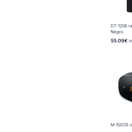
DT-120B rad
Negro
55.09€
(I
M-150CR ra