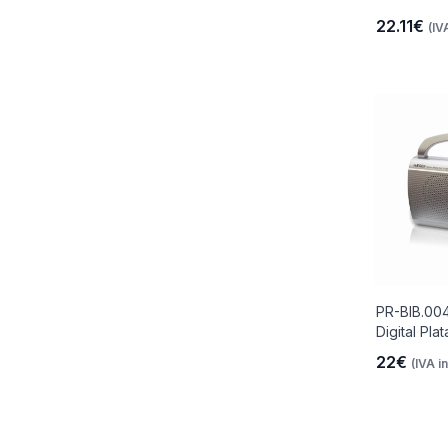
22.11€
(IV
PR-BIB.004
Digital Plat
22€
(IVA in