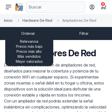
0
comercioseguro.es
Cart
Inicio
Hardware De Red
Ampliadores De Red
Ordenar
Filtrar
Relevancia
Precio más bajo
Ampliadores De Red
Precio más alto
Más vendidos
Mejor valorados
Descubre nuestra selección de ampliadores de red,
diseñados para mejorar la cobertura y potencia de tu
conexión WiFi en cualquier espacio. Si experimentas
zonas muertas o señal débil en tu hogar u oficina, estos
dispositivos son la solución ideal para disfrutar de una
conexión estable y rápida en todos los rincones.
Con un ampliador de red podrás extender la señal
inalámbrica sin complicaciones, optimizando la velocidad