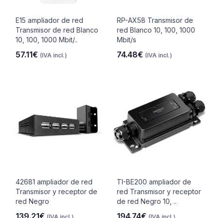
E15 ampliador de red
RP-AX58 Transmisor de
Transmisor de red Blanco
red Blanco 10, 100, 1000
10, 100, 1000 Mbit/..
Mbit/s
57.11€
74.48€
(IVA incl.)
(IVA incl.)
42681 ampliador de red
TI-BE200 ampliador de
Transmisor y receptor de
red Transmisor y receptor
red Negro
de red Negro 10, ..
139.21€
194.74€
(IVA incl.)
(IVA incl.)