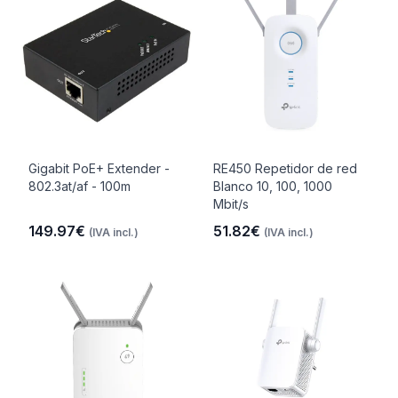
Gigabit PoE+ Extender -
RE450 Repetidor de red
802.3at/af - 100m
Blanco 10, 100, 1000
Mbit/s
149.97€
51.82€
(IVA incl.)
(IVA incl.)