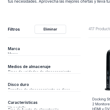
tus necesidades. Aprovecha las mejores ofertas y lleva tu
Alimentación
417 Product
Filtros
Eliminar
Y Fotográficos
Marca
 Navegación
Marca
Medios de almacenaje
Tipos de unidades de almacenamiento
admitidas
Laboratorio
Disco duro
Tamaños de almacenamiento en disco
soportados
Docking St
Características
2 Monitores
Hz pantalla
HDMI y DV.
Tipo de fuente de alimentación