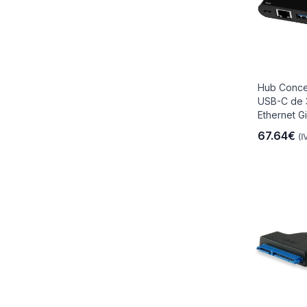
Hub Conce
USB-C de 
Ethernet Gi
67.64€
(I