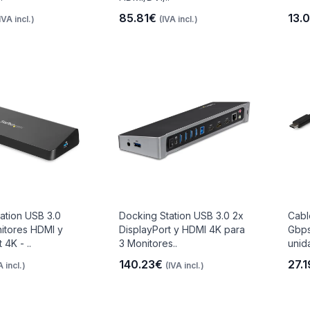
85.81€
13.
IVA incl.)
(IVA incl.)
ation USB 3.0
Docking Station USB 3.0 2x
Cabl
itores HDMI y
DisplayPort y HDMI 4K para
Gbps
 4K - ..
3 Monitores..
unid
140.23€
27.
A incl.)
(IVA incl.)