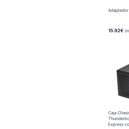
Adaptador
15.92€
(I
Caja Chasi
Thunderbol
Express co