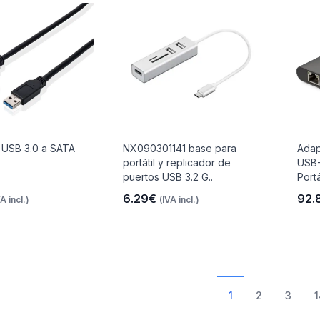
 USB 3.0 a SATA
NX090301141 base para
Adap
portátil y replicador de
USB-
puertos USB 3.2 G..
Portá
6.29€
92.
VA incl.)
(IVA incl.)
1
2
3
1