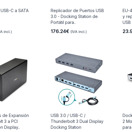
 USB-C a SATA
Replicador de Puertos USB
EU-4
3.0 - Docking Station de
y re
Portátil para..
USB 
176.24€
23.
VA incl.)
(IVA incl.)
s de Expansión
USB 3.0 / USB-C /
Dock
t 3 a PCI
Thunderbolt 3 Dual Display
2 Mo
n Display..
Docking Station
para 