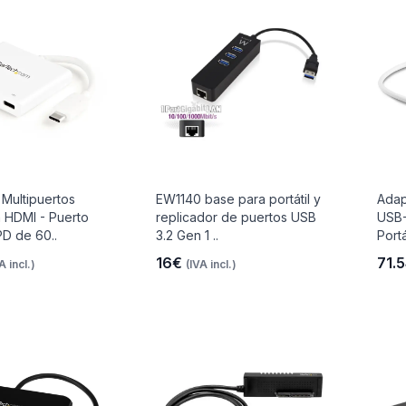
Multipuertos
EW1140 base para portátil y
Adap
 HDMI - Puerto
replicador de puertos USB
USB-
PD de 60..
3.2 Gen 1 ..
Portá
16€
71.
A incl.)
(IVA incl.)