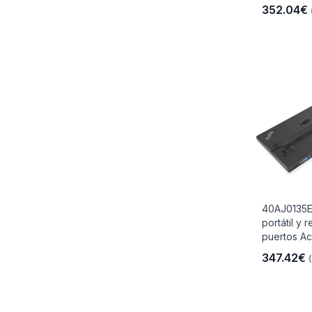
352.04€
40AJ0135E
portátil y 
puertos Ac
347.42€