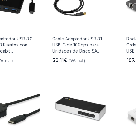
ntrador USB 3.0
Cable Adaptador USB 3.1
Dock
3 Puertos con
USB-C de 10Gbps para
Orde
gabit ..
Unidades de Disco SA..
USB-
56.11€
107
VA incl.)
(IVA incl.)