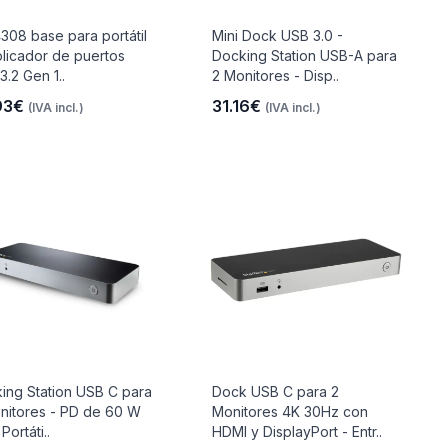
308 base para portátil
Mini Dock USB 3.0 -
plicador de puertos
Docking Station USB-A para
3.2 Gen 1..
2 Monitores - Disp..
93€
31.16€
(IVA incl.)
(IVA incl.)
ing Station USB C para
Dock USB C para 2
nitores - PD de 60 W
Monitores 4K 30Hz con
Portáti..
HDMI y DisplayPort - Entr..