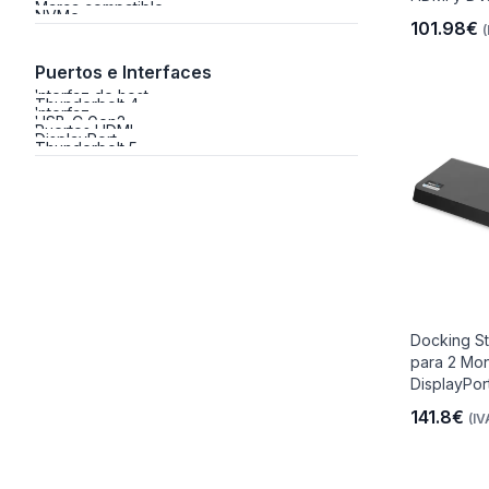
Marca compatible
NVMe
101.98€
(
Puertos e Interfaces
Interfaz de host
Thunderbolt 4
Interfaz
USB-C Gen2
Puertos HDMI
DisplayPort
Thunderbolt 5
Docking St
para 2 Mon
DisplayPort
141.8€
(IV