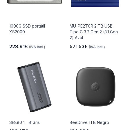
1000G SSD portátil
MU-PE2T0R 2 TB USB
XS2000
Tipo C 3.2 Gen 2 (3.1 Gen
2) Azul
228.91€
571.53€
(IVA incl.)
(IVA incl.)
SE880 1 TB Gris
BeeDrive 1TB Negro