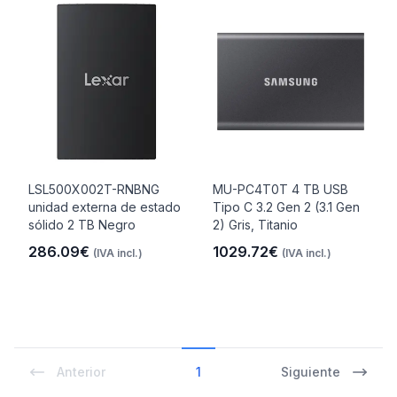
LSL500X002T-RNBNG
MU-PC4T0T 4 TB USB
unidad externa de estado
Tipo C 3.2 Gen 2 (3.1 Gen
sólido 2 TB Negro
2) Gris, Titanio
286.09€
1029.72€
(IVA incl.)
(IVA incl.)
Anterior
1
Siguiente