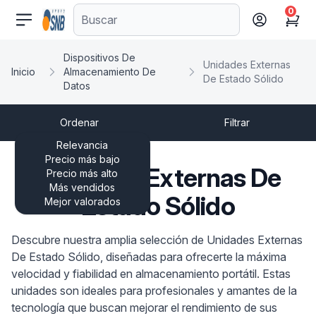
0
comercioseguro.es
Cart
Dispositivos De
Unidades Externas
Inicio
Almacenamiento De
De Estado Sólido
Datos
Ordenar
Filtrar
Relevancia
Precio más bajo
Unidades Externas De
Precio más alto
Más vendidos
Estado Sólido
Mejor valorados
Descubre nuestra amplia selección de Unidades Externas
De Estado Sólido, diseñadas para ofrecerte la máxima
velocidad y fiabilidad en almacenamiento portátil. Estas
unidades son ideales para profesionales y amantes de la
tecnología que buscan mejorar el rendimiento de sus