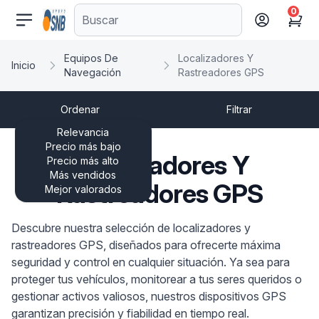
0
comercioseguro.es
Cart
Equipos De
Localizadores Y
Inicio
Navegación
Rastreadores GPS
Ordenar
Filtrar
Relevancia
Precio más bajo
Localizadores Y
Precio más alto
Más vendidos
Rastreadores GPS
Mejor valorados
Descubre nuestra selección de localizadores y
rastreadores GPS, diseñados para ofrecerte máxima
seguridad y control en cualquier situación. Ya sea para
proteger tus vehículos, monitorear a tus seres queridos o
gestionar activos valiosos, nuestros dispositivos GPS
garantizan precisión y fiabilidad en tiempo real.