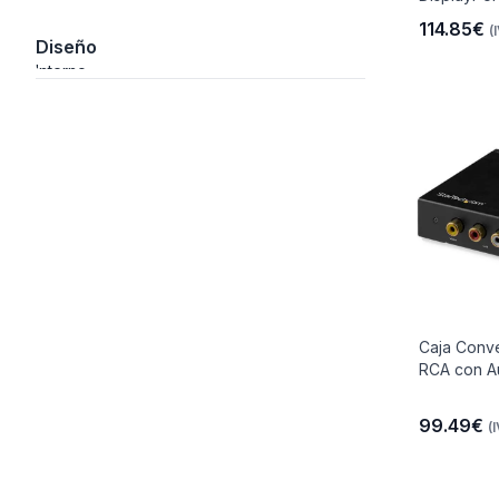
114.85€
(
Diseño
Interno
Caja Conve
RCA con A
99.49€
(