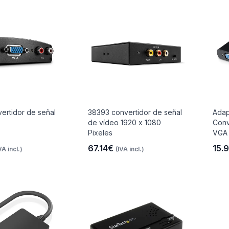
ertidor de señal
38393 convertidor de señal
Adap
de vídeo 1920 x 1080
Conv
Pixeles
VGA 
67.14€
15.
VA incl.)
(IVA incl.)