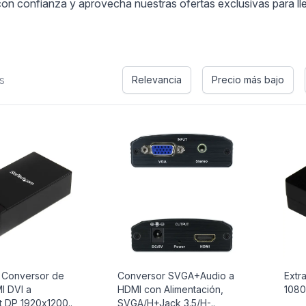
on confianza y aprovecha nuestras ofertas exclusivas para lleva
s
Relevancia
Precio más bajo
 Conversor de
Conversor SVGA+Audio a
Extr
I DVI a
HDMI con Alimentación,
108
t DP 1920x1200..
SVGA/H+Jack 3.5/H-..