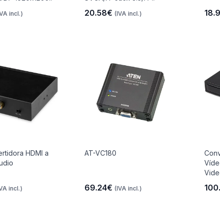
20.58€
18.
IVA incl.)
(IVA incl.)
rtidora HDMI a
AT-VC180
Conv
udio
Víde
Vide
69.24€
100
IVA incl.)
(IVA incl.)