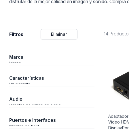
disfrutar de la mejor calidad en imagen y sonido. Compra c
Alimentación
14 Producto
Filtros
Eliminar
Y Fotográficos
Marca
 Navegación
Marca
Características
Hz pantalla
Laboratorio
Audio
Canales de salida de audio
Adaptador
Puertos e Interfaces
Vídeo HDM
Interfaz de host
DisplayPor