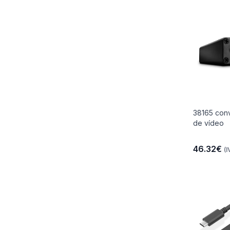
38165 conv
de vídeo
46.32€
(I