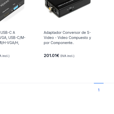
 USB-C A
Adaptador Conversor de S-
VGA, USB-C/M-
Video - Video Compuesto y
I/H-VGA/H,
por Componente..
201.01€
A incl.)
(IVA incl.)
1