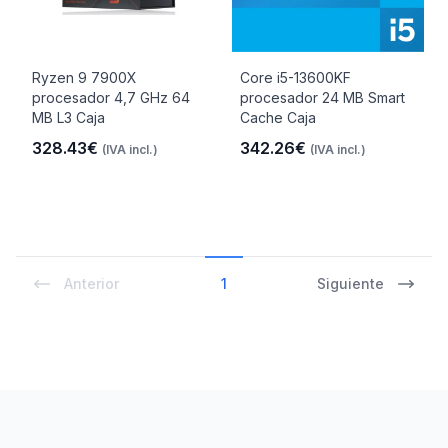
Ryzen 9 7900X
Core i5-13600KF
procesador 4,7 GHz 64
procesador 24 MB Smart
MB L3 Caja
Cache Caja
328.43€
342.26€
(IVA incl.)
(IVA incl.)
Anterior
1
Siguiente
Footer