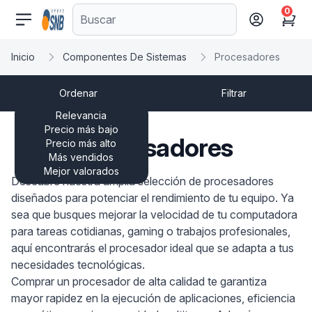
0
comercioseguro.es
Cart
Inicio
Componentes De Sistemas
Procesadores
Ordenar
Filtrar
Relevancia
Precio más bajo
Procesadores
Precio más alto
Más vendidos
Mejor valorados
Descubre nuestra amplia selección de procesadores
diseñados para potenciar el rendimiento de tu equipo. Ya
sea que busques mejorar la velocidad de tu computadora
para tareas cotidianas, gaming o trabajos profesionales,
aquí encontrarás el procesador ideal que se adapta a tus
necesidades tecnológicas.
Comprar un procesador de alta calidad te garantiza
mayor rapidez en la ejecución de aplicaciones, eficiencia