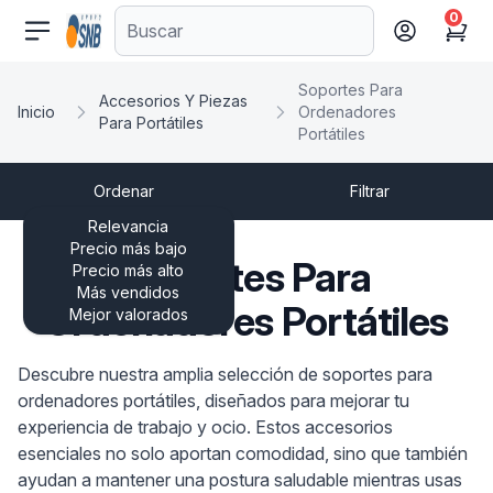
0
comercioseguro.es
Cart
Soportes Para
Accesorios Y Piezas
Inicio
Ordenadores
Para Portátiles
Portátiles
Ordenar
Filtrar
Relevancia
Precio más bajo
Soportes Para
Precio más alto
Más vendidos
Ordenadores Portátiles
Mejor valorados
Descubre nuestra amplia selección de soportes para
ordenadores portátiles, diseñados para mejorar tu
experiencia de trabajo y ocio. Estos accesorios
esenciales no solo aportan comodidad, sino que también
ayudan a mantener una postura saludable mientras usas