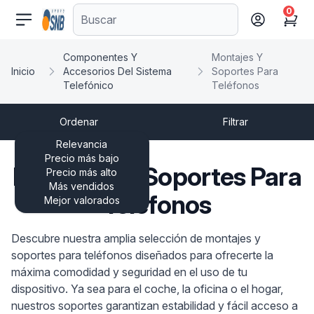
0
comercioseguro.es
Cart
Componentes Y
Montajes Y
Inicio
Accesorios Del Sistema
Soportes Para
Telefónico
Teléfonos
Ordenar
Filtrar
Relevancia
Precio más bajo
Montajes Y Soportes Para
Precio más alto
Más vendidos
Teléfonos
Mejor valorados
Descubre nuestra amplia selección de montajes y
soportes para teléfonos diseñados para ofrecerte la
máxima comodidad y seguridad en el uso de tu
dispositivo. Ya sea para el coche, la oficina o el hogar,
nuestros soportes garantizan estabilidad y fácil acceso a