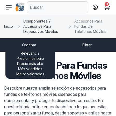
0
comercioseguro.es
Cart
Componentes Y
Accesorios Para
Inicio
Accesorios Para
Fundas De
Dispositivos Móviles
Teléfonos Móviles
Ordenar
Filtrar
Relevancia
Precio más bajo
Accesorios Para Fundas
Precio más alto
Más vendidos
De Teléfonos Móviles
Mejor valorados
Descubre nuestra amplia selección de accesorios para
fundas de teléfonos móviles diseñados para
complementar y proteger tu dispositivo con estilo. En
nuestra tienda online encontrarás todo lo que necesitas
para personalizar tu funda, desde soportes y anillas hasta