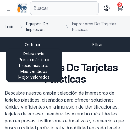
0
comercioseguro.es
Cart
Equipos De
Impresoras De Tarjetas
Inicio
Impresión
Plásticas
Ordenar
Filtrar
Relevancia
Precio más bajo
Impresoras De Tarjetas
Precio más alto
Más vendidos
Plásticas
Mejor valorados
Descubre nuestra amplia selección de impresoras de
tarjetas plásticas, diseñadas para ofrecer soluciones
rápidas y eficientes en la impresión de identificaciones,
tarjetas de acceso, membresías y mucho más. Ideales
para empresas, instituciones educativas y comercios que
buscan calidad profesional y durabilidad en cada tarjeta.