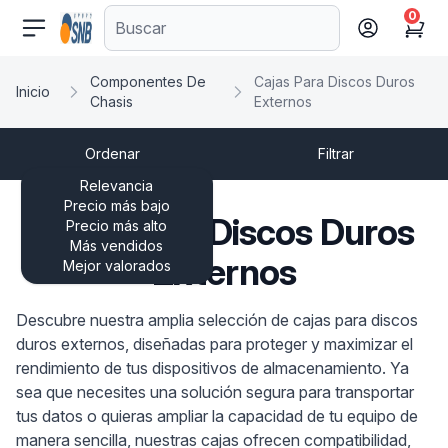
0
comercioseguro.es
Cart
Componentes De
Cajas Para Discos Duros
Inicio
Chasis
Externos
Ordenar
Filtrar
Relevancia
Precio más bajo
Cajas Para Discos Duros
Precio más alto
Más vendidos
Externos
Mejor valorados
Descubre nuestra amplia selección de cajas para discos
duros externos, diseñadas para proteger y maximizar el
rendimiento de tus dispositivos de almacenamiento. Ya
sea que necesites una solución segura para transportar
tus datos o quieras ampliar la capacidad de tu equipo de
manera sencilla, nuestras cajas ofrecen compatibilidad,