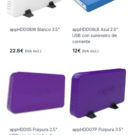
appHDD08W Blanco 3.5"
appHDD09LB Azul 2.5"
USB con suministro de
corriente
22.8€
12€
(IVA incl.)
(IVA incl.)
appHDD05 Púrpura 2.5"
appHDD07P Púrpura 3.5"