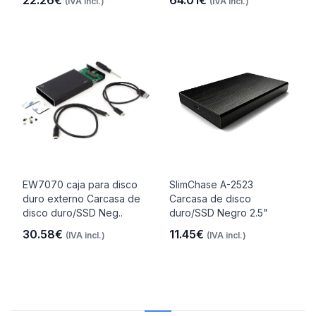
22.26€
64.01€
(IVA incl.)
(IVA incl.)
EW7070 caja para disco
SlimChase A-2523
duro externo Carcasa de
Carcasa de disco
disco duro/SSD Neg..
duro/SSD Negro 2.5"
30.58€
11.45€
(IVA incl.)
(IVA incl.)