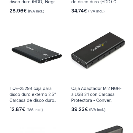
disco duro (HDD) Negr..
de disco duro (HDD) G..
28.96€
34.74€
(IVA incl.)
(IVA incl.)
TQE-2529B caja para
Caja Adaptador M.2 NGFF
disco duro externo 2.5"
a USB 3.1 con Carcasa
Carcasa de disco duro..
Protectora - Conver..
12.87€
39.23€
(IVA incl.)
(IVA incl.)