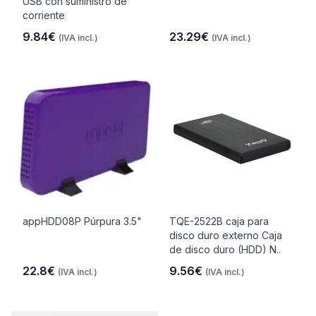
USB con suministro de
corriente
9.84€
23.29€
(IVA incl.)
(IVA incl.)
appHDD08P Púrpura 3.5"
TQE-2522B caja para
disco duro externo Caja
de disco duro (HDD) N..
22.8€
9.56€
(IVA incl.)
(IVA incl.)