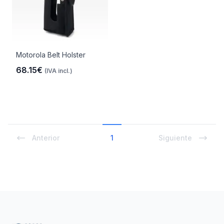
Motorola Belt Holster
68.15€
(IVA incl.)
Anterior
1
Siguiente
Footer