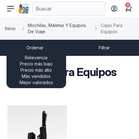
0
comercioseguro.es
Cart
Mochilas, Maletas Y Equipos
Cajas Para
Inicio
De Viaje
Equipos
Ordenar
Filtrar
Relevancia
Precio más bajo
Cajas Para Equipos
Precio más alto
Más vendidos
Mejor valorados