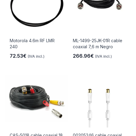
Motorola 4.6m RF LMR
ML-1499-25JK-01R cable
240
coaxial 7,6 m Negro
72.53€
266.96€
(IVA incl.)
(IVA incl.)
CAS-5018 cable coaxial 18
00205246 cable coaxial