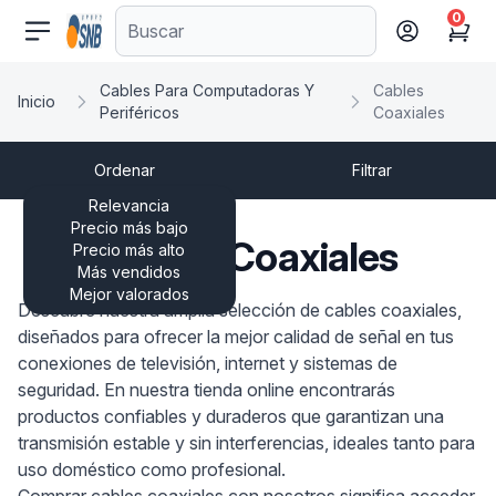
0
comercioseguro.es
Cart
Cables Para Computadoras Y
Cables
Inicio
Periféricos
Coaxiales
Ordenar
Filtrar
Relevancia
Precio más bajo
Cables Coaxiales
Precio más alto
Más vendidos
Mejor valorados
Descubre nuestra amplia selección de cables coaxiales,
diseñados para ofrecer la mejor calidad de señal en tus
conexiones de televisión, internet y sistemas de
seguridad. En nuestra tienda online encontrarás
productos confiables y duraderos que garantizan una
transmisión estable y sin interferencias, ideales tanto para
uso doméstico como profesional.