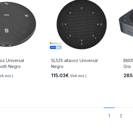
oz Universal
SL525 altavoz Universal
BM35
ooth Negro
Negro
Gris
115.03€
285
VA incl.)
(IVA incl.)
1
2