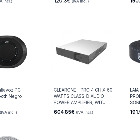
120.3€
150
A incl.)
(IVA incl.)
ltavoz PC
CLEARONE - PRO 4 CH X 60
LAI
ooth Negro
WATTS CLASS-D AUDIO
PRO
POWER AMPLIFIER, WIT..
SOB
604.85€
191
(IVA incl.)
(IVA incl.)