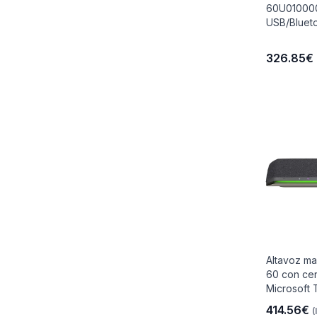
60U010000
USB/Bluet
326.85€
Altavoz ma
60 con cer
Microsoft T
414.56€
(