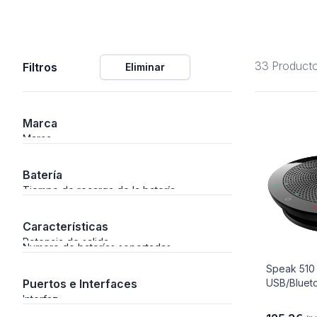
Alimentación
33 Product
Filtros
Eliminar
Y Fotográficos
Marca
Marca
 Navegación
Batería
Tiempo de recarga de la batería
Características
Laboratorio
Potencia de salida
Numero de baterías soportadas
Speak 510 
Puertos e Interfaces
USB/Bluet
Interfaz