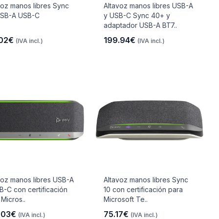
voz manos libres Sync
Altavoz manos libres USB-A
USB-A USB-C
y USB-C Sync 40+ y
adaptador USB-A BT7..
.02€
199.94€
(IVA incl.)
(IVA incl.)
voz manos libres USB-A
Altavoz manos libres Sync
B-C con certificación
10 con certificación para
 Micros..
Microsoft Te..
.03€
75.17€
(IVA incl.)
(IVA incl.)