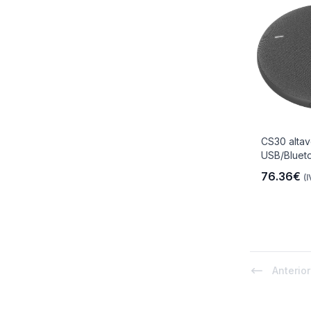
CS30 altav
USB/Bluet
76.36€
(I
Anterior