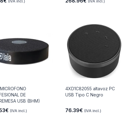
.8€
268.96€
(IVA incl.)
(IVA incl.)
A MICROFONO
4XD1C82055 altavoz PC
FESIONAL DE
USB Tipo C Negro
REMESA USB (BHM)
.53€
76.39€
(IVA incl.)
(IVA incl.)