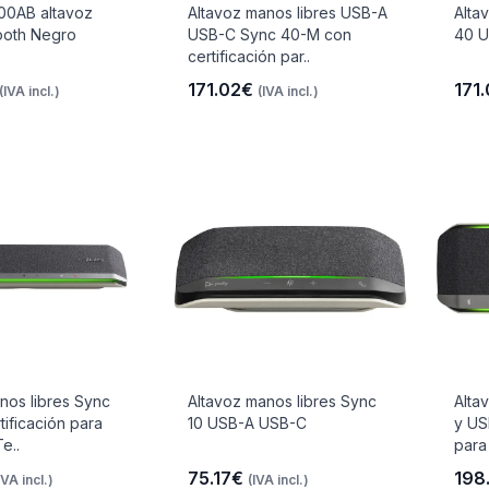
0AB altavoz
Altavoz manos libres USB-A
Alta
ooth Negro
USB-C Sync 40-M con
40 
certificación par..
171.02€
171
(IVA incl.)
(IVA incl.)
nos libres Sync
Altavoz manos libres Sync
Alta
tificación para
10 USB-A USB-C
y US
e..
para
75.17€
198
IVA incl.)
(IVA incl.)