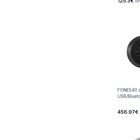
125.3€
(IV
FONE540 a
USB/Bluet
456.97€