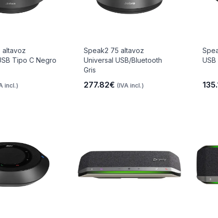
 altavoz
Speak2 75 altavoz
Spea
 USB Tipo C Negro
Universal USB/Bluetooth
USB 
Gris
277.82€
135
A incl.)
(IVA incl.)