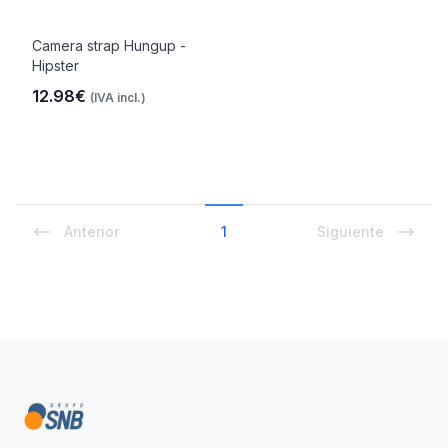
Camera strap Hungup -
Hipster
12.98€
(IVA incl.)
Anterior
1
Siguiente
Footer