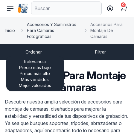
0
comercioseguro.es
Cart
Accesorios Y Suministros
Accesorios Para
Inicio
Para Cámaras
Montaje De
Fotográficas
Cámaras
Ordenar
Filtrar
Relevancia
Precio más bajo
Accesorios Para Montaje
Precio más alto
Más vendidos
De Cámaras
Mejor valorados
Descubre nuestra amplia selección de accesorios para
montaje de cámaras, diseñados para mejorar la
estabilidad y versatilidad de tus dispositivos de grabación.
Ya sea que busques soportes, trípodes, abrazaderas o
adaptadores, aquí encontrarás todo lo necesario para