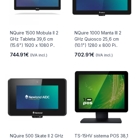
NQuire 1500 Mobula II 2
NQuire 1000 Manta III 2
GHz Tableta 39,6 cm
GHz Quiosco 25,6 cm
(15.6") 1920 x 1080 P..
(10.1") 1280 x 800 Pi..
744.91€
702.91€
(IVA incl.)
(IVA incl.)
NQuire 500 Skate II 2 GHz
TS-15HV sistema POS 38,1