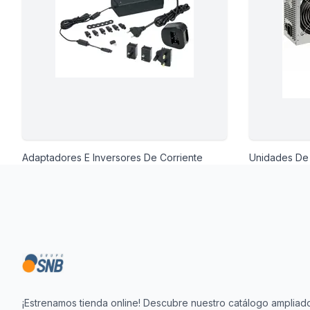
Alimentación
Y Fotográficos
 Navegación
Adaptadores E Inversores De Corriente
Unidades De 
Footer
Laboratorio
¡Estrenamos tienda online! Descubre nuestro catálogo ampliado