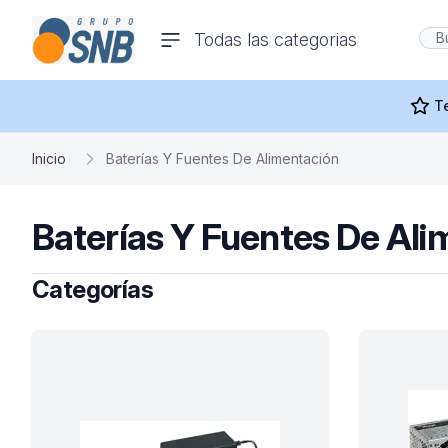
comercioseguro.es
Todas las categorias
rías
T
Inicio
Baterías Y Fuentes De Alimentación
Baterías Y Fuentes De Ali
s
Categorías
ras Y