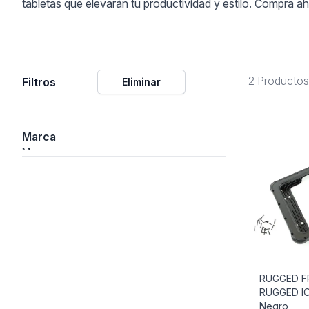
tabletas que elevarán tu productividad y estilo. Compra ah
Alimentación
2 Productos
Filtros
Eliminar
Y Fotográficos
Marca
 Navegación
Marca
Laboratorio
RUGGED F
RUGGED IO
Negro