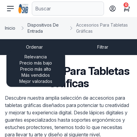
0
comercioseguro.es
Cart
Dispositivos De
Accesorios Para Tabletas
Inicio
Entrada
Gráficas
Ordenar
Filtrar
Relevancia
Precio más bajo
Accesorios Para Tabletas
Precio más alto
Más vendidos
Gráficas
Mejor valorados
Descubre nuestra amplia selección de accesorios para
tabletas gráficas diseñados para potenciar tu creatividad
y mejorar tu experiencia digital. Desde lápices digitales y
guantes especializados hasta soportes ergonómicos y
estuches protectores, tenemos todo lo que necesitas
para llevar tu arte y diseño al siguiente nivel.