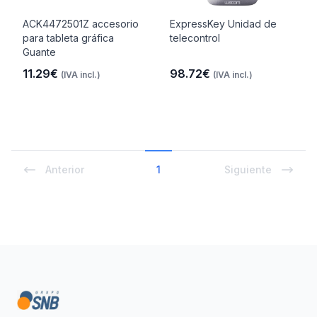
ACK4472501Z accesorio
ExpressKey Unidad de
para tableta gráfica
telecontrol
Guante
11.29€
98.72€
(IVA incl.)
(IVA incl.)
Anterior
1
Siguiente
Footer