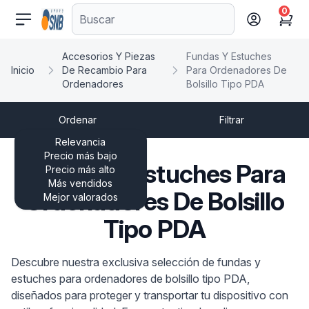
0
comercioseguro.es
Cart
Accesorios Y Piezas
Fundas Y Estuches
Inicio
De Recambio Para
Para Ordenadores De
Ordenadores
Bolsillo Tipo PDA
Ordenar
Filtrar
Relevancia
Precio más bajo
Fundas Y Estuches Para
Precio más alto
Más vendidos
Ordenadores De Bolsillo
Mejor valorados
Tipo PDA
Descubre nuestra exclusiva selección de fundas y
estuches para ordenadores de bolsillo tipo PDA,
diseñados para proteger y transportar tu dispositivo con