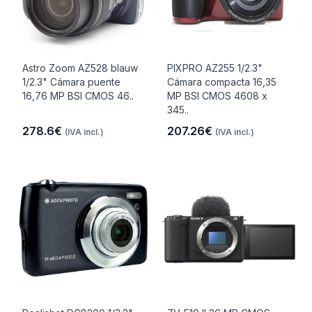
Astro Zoom AZ528 blauw
PIXPRO AZ255 1/2.3"
1/2.3" Cámara puente
Cámara compacta 16,35
16,76 MP BSI CMOS 46..
MP BSI CMOS 4608 x
345..
278.6€
207.26€
(IVA incl.)
(IVA incl.)