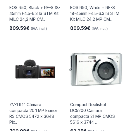
EOS R50, Black + RF-S 18-
EOS R50, White + RF-S
45mm F4.5-6.3 IS STM Kit
18-45mm F4.5-6.3 IS STM
MILC 24,2 MP CM..
Kit MILC 24,2 MP CM..
809.59€
809.59€
(IVA incl.)
(IVA incl.)
ZV-1 II 1" Cámara
Compact Realishot
compacta 20,1 MP Exmor
DC5200 Cámara
RS CMOS 5472 x 3648
compacta 21 MP CMOS
Pix..
5616 x 3744 ..