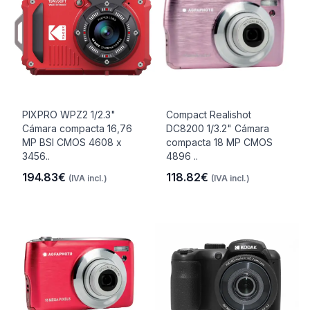
PIXPRO WPZ2 1/2.3"
Compact Realishot
Cámara compacta 16,76
DC8200 1/3.2" Cámara
MP BSI CMOS 4608 x
compacta 18 MP CMOS
3456..
4896 ..
194.83€
118.82€
(IVA incl.)
(IVA incl.)