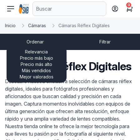
0
comercioseguro.es
Cart
Inicio
Cámaras
Cámaras Réflex Digitales
Ordenar
Filtrar
Relevancia
Precio más bajo
Cámaras Réflex Digitales
Precio más alto
Más vendidos
Mejor valorados
Descubre nuestra exclusiva selección de cámaras réflex
digitales, ideales para fotógrafos profesionales y
aficionados que buscan calidad y precisión en cada
imagen. Captura momentos inolvidables con equipos de
última generación que ofrecen alta resolución, enfoque
rápido y una amplia variedad de lentes compatibles.
Nuestra tienda online te ofrece la mejor tecnología para
que lleves tu pasión por la fotografía al siguiente nivel.