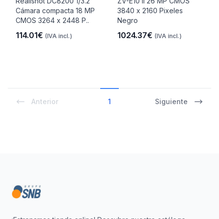
Realishot DC8200 1/3.2"
ZV-E10 II 26 MP CMOS
Cámara compacta 18 MP
3840 x 2160 Pixeles
CMOS 3264 x 2448 P..
Negro
114.01€
1024.37€
(IVA incl.)
(IVA incl.)
Anterior
1
Siguiente
Footer