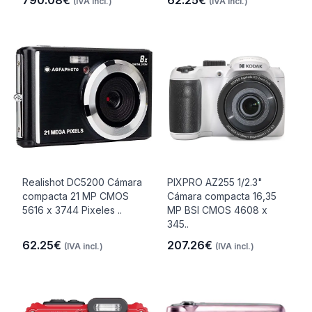
790.08€
62.25€
(IVA incl.)
(IVA incl.)
Realishot DC5200 Cámara
PIXPRO AZ255 1/2.3"
compacta 21 MP CMOS
Cámara compacta 16,35
5616 x 3744 Pixeles ..
MP BSI CMOS 4608 x
345..
62.25€
207.26€
(IVA incl.)
(IVA incl.)