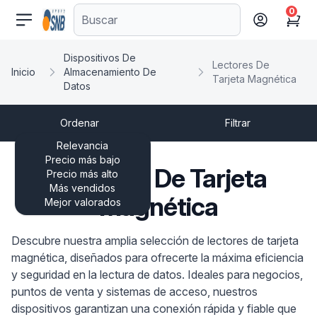
0
comercioseguro.es
Cart
Dispositivos De
Lectores De
Inicio
Almacenamiento De
Tarjeta Magnética
Datos
Ordenar
Filtrar
Relevancia
Precio más bajo
Lectores De Tarjeta
Precio más alto
Más vendidos
Magnética
Mejor valorados
Descubre nuestra amplia selección de lectores de tarjeta
magnética, diseñados para ofrecerte la máxima eficiencia
y seguridad en la lectura de datos. Ideales para negocios,
puntos de venta y sistemas de acceso, nuestros
dispositivos garantizan una conexión rápida y fiable que