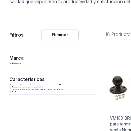
calidad que impulsarán tu productividad y satisfacción del 
Alimentación
18 Producto
Filtros
Eliminar
Y Fotográficos
Marca
 Navegación
Marca
Características
Tamaño máximo de pantalla
Marca compatible
Capacidad máxima de peso
Material
Laboratorio
VM1001BRK
para termi
venta Neg