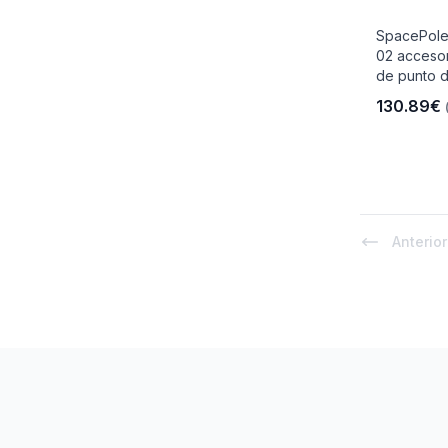
SpacePole
02 accesor
de punto d
130.89€
Anterior
Footer