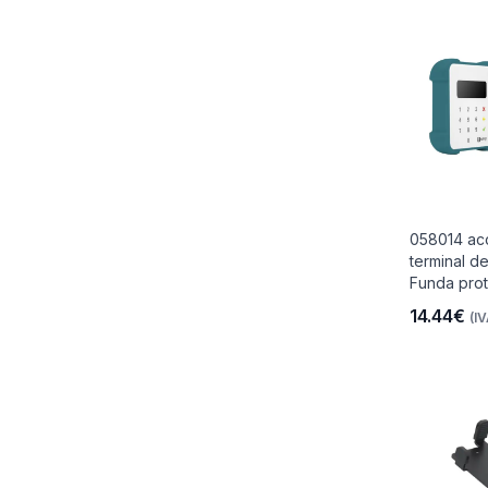
058014 ac
terminal d
Funda prot
14.44€
(IV