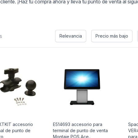
cliente. ¡Haz tu compra ahora y lleva tu punto de venta al sigui
s
Relevancia
Precio más bajo
TKIT accesorio
E514693 accesorio para
Spac
nal de punto de
terminal de punto de venta
VER4
ro
Montaje POS Ace..
para