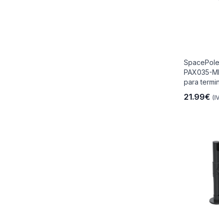
SpacePole
PAX035-MN
para termin
21.99€
(I