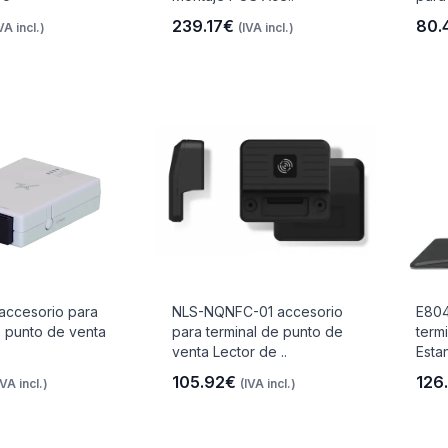
239.17€
80.
VA incl.)
(IVA incl.)
accesorio para
NLS-NQNFC-01 accesorio
E804
e punto de venta
para terminal de punto de
term
venta Lector de ..
Estan
105.92€
126
IVA incl.)
(IVA incl.)