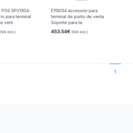
 POS SPV1304-
E119034 accesorio para
io para terminal
terminal de punto de venta
e vent..
Soporte para te..
453.54€
(IVA incl.)
(IVA incl.)
1