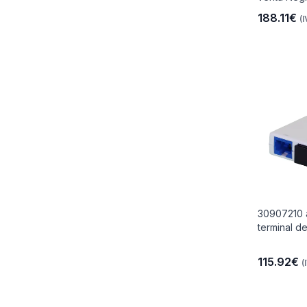
188.11€
(I
30907210 
terminal d
115.92€
(