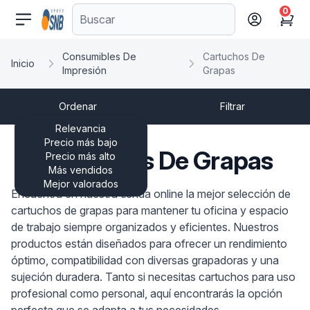
0
comercioseguro.es
Cart
Consumibles De
Cartuchos De
Inicio
Impresión
Grapas
Ordenar
Filtrar
Relevancia
Precio más bajo
Cartuchos De Grapas
Precio más alto
Más vendidos
Mejor valorados
Encuentra en nuestra tienda online la mejor selección de
cartuchos de grapas para mantener tu oficina y espacio
de trabajo siempre organizados y eficientes. Nuestros
productos están diseñados para ofrecer un rendimiento
óptimo, compatibilidad con diversas grapadoras y una
sujeción duradera. Tanto si necesitas cartuchos para uso
profesional como personal, aquí encontrarás la opción