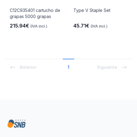
C12C935401 cartucho de
Type V Staple Set
grapas 5000 grapas
215.94€
45.71€
(IVA incl.)
(IVA incl.)
Anterior
1
Siguiente
Footer