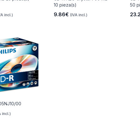
10 pieza(s)
50 p
9.86€
23.
VA incl.)
(IVA incl.)
D5NJ10/00
 incl.)