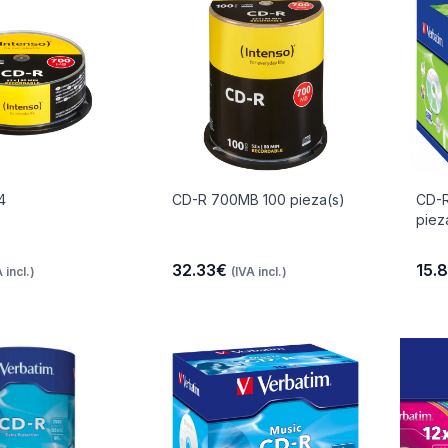
4
CD-R 700MB 100 pieza(s)
CD-R
piez
32.33€
15.
 incl.)
(IVA incl.)