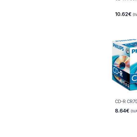
10.62€
(I
CD-R CR7
8.64€
(IVA