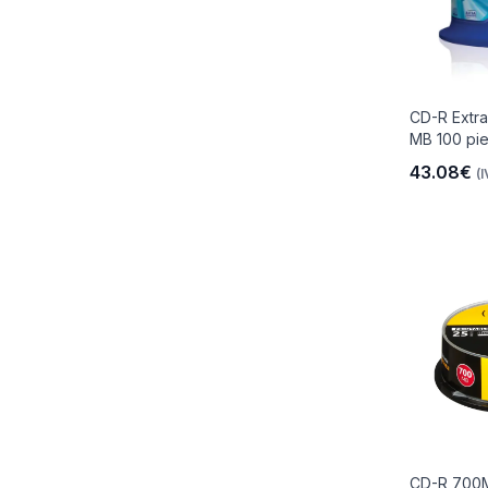
CD-R Extra
MB 100 pie
43.08€
(I
CD-R 700M