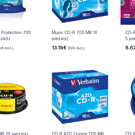
 Protection 700
Music CD-R 700 MB 10
CD-R
za(s)
pieza(s)
5 pi
13.18€
8.6
VA incl.)
(IVA incl.)
B 25 pieza(s)
CD-R AZO Crystal 700 MB
CD-R