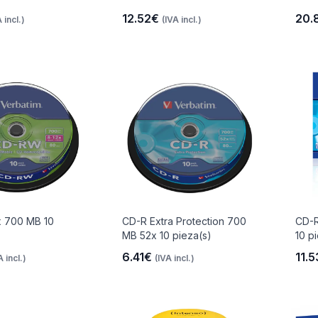
12.52€
20.
 incl.)
(IVA incl.)
 700 MB 10
CD-R Extra Protection 700
CD-R
MB 52x 10 pieza(s)
10 p
6.41€
11.
A incl.)
(IVA incl.)