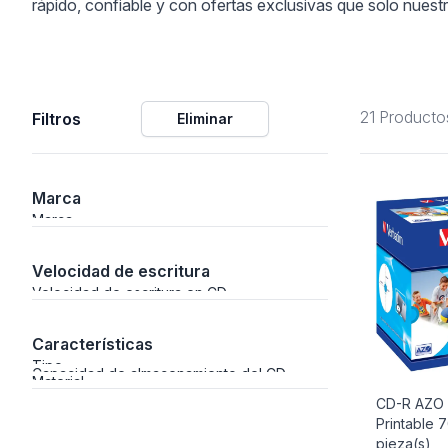
rápido, confiable y con ofertas exclusivas que solo nuestra 
Alimentación
21 Producto
Filtros
Eliminar
Y Fotográficos
Marca
 Navegación
Marca
Velocidad de escritura
Velocidad de escritura en CD
Laboratorio
Características
Tipo
Capacidad de almacenamiento del CD
Material
CD-R AZO 
Printable 
pieza(s)