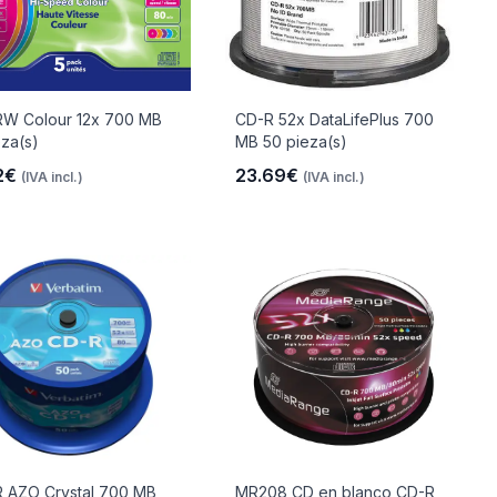
W Colour 12x 700 MB
CD-R 52x DataLifePlus 700
eza(s)
MB 50 pieza(s)
2€
23.69€
(IVA incl.)
(IVA incl.)
 AZO Crystal 700 MB
MR208 CD en blanco CD-R