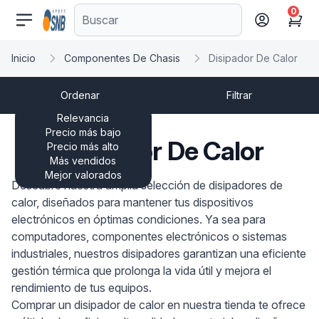
0
comercioseguro.es
Cart
Inicio
Componentes De Chasis
Disipador De Calor
Ordenar
Filtrar
Relevancia
Precio más bajo
Disipador De Calor
Precio más alto
Más vendidos
Mejor valorados
Descubre nuestra amplia selección de disipadores de
calor, diseñados para mantener tus dispositivos
electrónicos en óptimas condiciones. Ya sea para
computadores, componentes electrónicos o sistemas
industriales, nuestros disipadores garantizan una eficiente
gestión térmica que prolonga la vida útil y mejora el
rendimiento de tus equipos.
Comprar un disipador de calor en nuestra tienda te ofrece