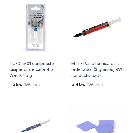
TG-G1.5-01 compuesto
MT1 - Pasta térmica para
disipador de calor 4,5
ordenador (3 gramos, 9W
W/m·K 1,5 g
conductividad t..
1.38€
6.46€
(IVA incl.)
(IVA incl.)