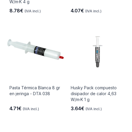
W/m·K 4 g
8.78€
4.07€
(IVA incl.)
(IVA incl.)
Pasta Térmica Blanca 8 gr
Husky Pack compuesto
en jeringa - DTA 038
disipador de calor 4,63
W/m·K 1 g
4.71€
3.64€
(IVA incl.)
(IVA incl.)