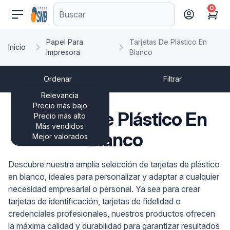
0
comercioseguro.es
Cart
Papel Para
Tarjetas De Plástico En
Inicio
Impresora
Blanco
Ordenar
Filtrar
Relevancia
Precio más bajo
Tarjetas De Plástico En
Precio más alto
Más vendidos
Blanco
Mejor valorados
Descubre nuestra amplia selección de tarjetas de plástico
en blanco, ideales para personalizar y adaptar a cualquier
necesidad empresarial o personal. Ya sea para crear
tarjetas de identificación, tarjetas de fidelidad o
credenciales profesionales, nuestros productos ofrecen
la máxima calidad y durabilidad para garantizar resultados