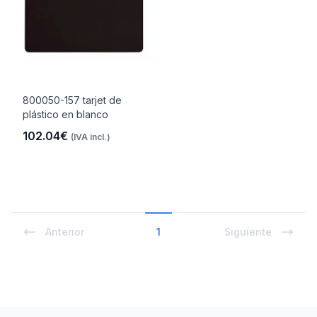
800050-157 tarjet de
plástico en blanco
102.04€
(IVA incl.)
Anterior
1
Siguiente
Footer