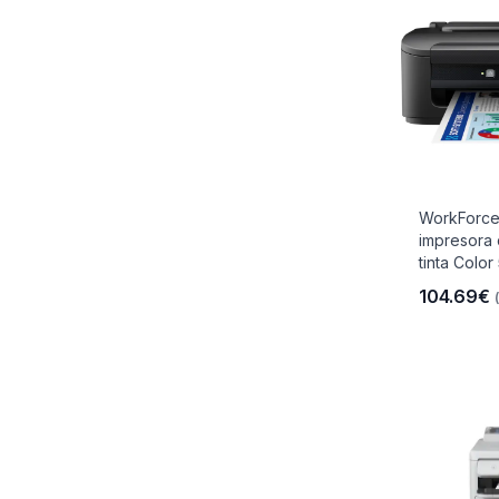
WorkForc
impresora 
tinta Color
104.69€