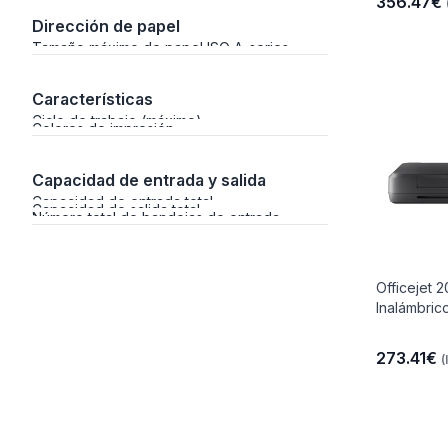
356.47€
Dirección de papel
Tamaño máximo de papel ISO A-series
Características
Ciclo de trabajo (máximo)
Colores de impresión
Capacidad de entrada y salida
Capacidad de entrada total
Capacidad de salida total
Número total de bandejas de entrada
Officejet 
Inalámbric
273.41€
(