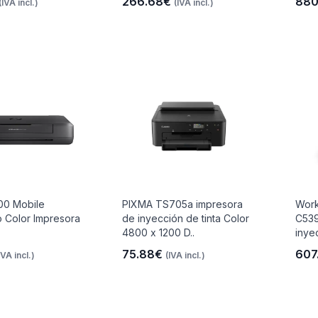
266.68€
880
(IVA incl.)
(IVA incl.)
200 Mobile
PIXMA TS705a impresora
Work
o Color Impresora
de inyección de tinta Color
C539
4800 x 1200 D..
inyec
75.88€
607
IVA incl.)
(IVA incl.)