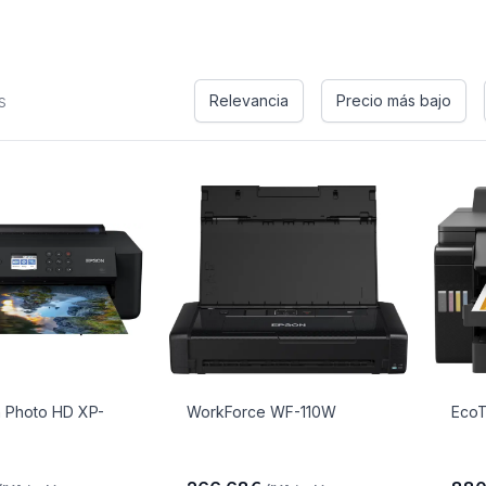
s
Relevancia
Precio más bajo
n Photo HD XP-
WorkForce WF-110W
EcoT