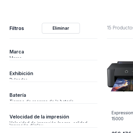
Alimentación
15 Producto
Filtros
Eliminar
Y Fotográficos
Marca
Marca
 Navegación
Exhibición
Pulgadas
Batería
Laboratorio
Tiempo de recarga de la batería
Expressio
Velocidad de la impresión
15000
Velocidad de impresión (negro, calidad
Impresión dúplex
normal, A4/US Carta)