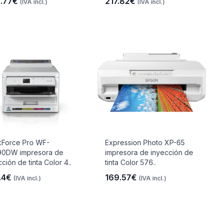
.77€
217.82€
(IVA incl.)
(IVA incl.)
Force Pro WF-
Expression Photo XP-65
0DW impresora de
impresora de inyección de
ción de tinta Color 4..
tinta Color 576..
.4€
169.57€
(IVA incl.)
(IVA incl.)