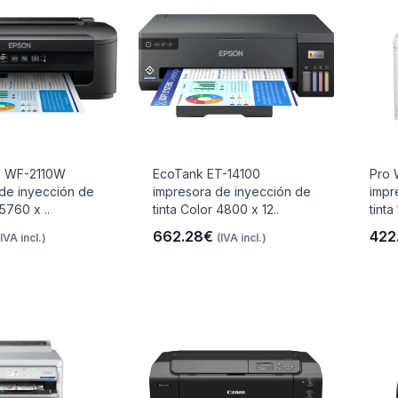
e WF-2110W
EcoTank ET-14100
Pro
de inyección de
impresora de inyección de
impr
 5760 x ..
tinta Color 4800 x 12..
tinta
662.28€
422
(IVA incl.)
(IVA incl.)