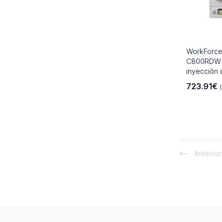
WorkForce
C800RDW 
inyección d
723.91€
Anterior
Footer