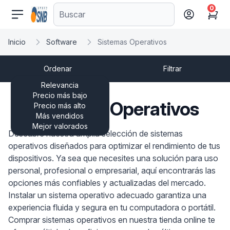
0
comercioseguro.es
Cart
Inicio
Software
Sistemas Operativos
Ordenar
Filtrar
Relevancia
Precio más bajo
Sistemas Operativos
Precio más alto
Más vendidos
Mejor valorados
Descubre nuestra amplia selección de sistemas
operativos diseñados para optimizar el rendimiento de tus
dispositivos. Ya sea que necesites una solución para uso
personal, profesional o empresarial, aquí encontrarás las
opciones más confiables y actualizadas del mercado.
Instalar un sistema operativo adecuado garantiza una
experiencia fluida y segura en tu computadora o portátil.
Comprar sistemas operativos en nuestra tienda online te