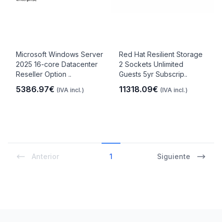
Microsoft Windows Server
Red Hat Resilient Storage
2025 16-core Datacenter
2 Sockets Unlimited
Reseller Option ..
Guests 5yr Subscrip..
5386.97€
11318.09€
(IVA incl.)
(IVA incl.)
Anterior
1
Siguiente
Footer