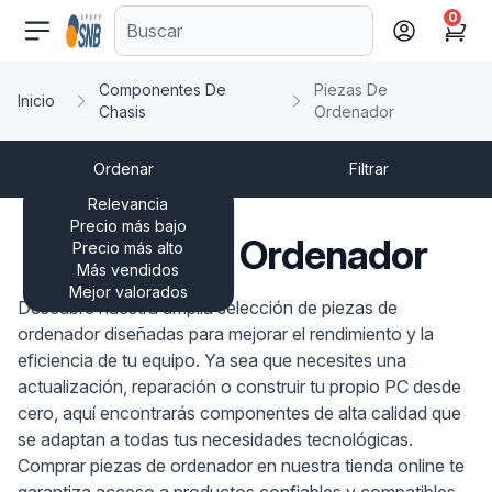
0
comercioseguro.es
Cart
Componentes De
Piezas De
Inicio
Chasis
Ordenador
Ordenar
Filtrar
Relevancia
Precio más bajo
Piezas De Ordenador
Precio más alto
Más vendidos
Mejor valorados
Descubre nuestra amplia selección de piezas de
ordenador diseñadas para mejorar el rendimiento y la
eficiencia de tu equipo. Ya sea que necesites una
actualización, reparación o construir tu propio PC desde
cero, aquí encontrarás componentes de alta calidad que
se adaptan a todas tus necesidades tecnológicas.
Comprar piezas de ordenador en nuestra tienda online te