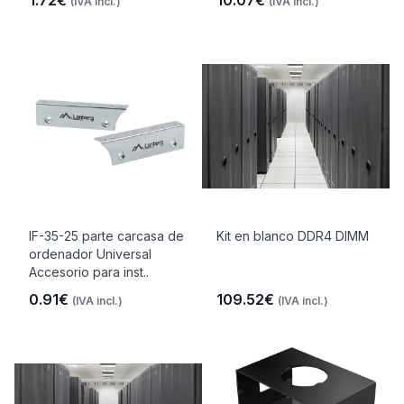
1.72€
10.07€
(IVA incl.)
(IVA incl.)
IF-35-25 parte carcasa de
Kit en blanco DDR4 DIMM
ordenador Universal
Accesorio para inst..
0.91€
109.52€
(IVA incl.)
(IVA incl.)