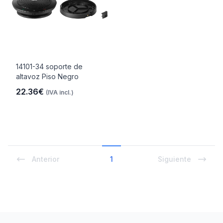
14101-34 soporte de
altavoz Piso Negro
22.36€
(IVA incl.)
Anterior
1
Siguiente
Footer