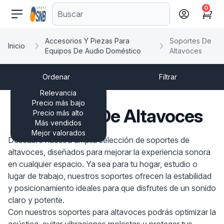
0
comercioseguro.es
Cart
Accesorios Y Piezas Para
Soportes De
Inicio
Equipos De Audio Doméstico
Altavoces
Ordenar
Filtrar
Relevancia
Precio más bajo
Soportes De Altavoces
Precio más alto
Más vendidos
Mejor valorados
Descubre nuestra amplia selección de soportes de
altavoces, diseñados para mejorar la experiencia sonora
en cualquier espacio. Ya sea para tu hogar, estudio o
lugar de trabajo, nuestros soportes ofrecen la estabilidad
y posicionamiento ideales para que disfrutes de un sonido
claro y potente.
Con nuestros soportes para altavoces podrás optimizar la