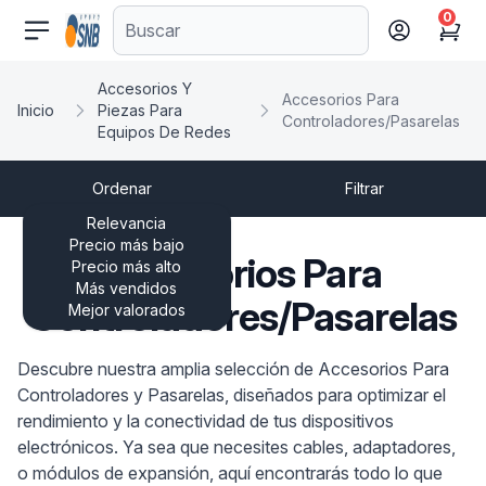
0
comercioseguro.es
Cart
Accesorios Y
Accesorios Para
Inicio
Piezas Para
Controladores/Pasarelas
Equipos De Redes
Ordenar
Filtrar
Relevancia
Precio más bajo
Accesorios Para
Precio más alto
Más vendidos
Controladores/Pasarelas
Mejor valorados
Descubre nuestra amplia selección de Accesorios Para
Controladores y Pasarelas, diseñados para optimizar el
rendimiento y la conectividad de tus dispositivos
electrónicos. Ya sea que necesites cables, adaptadores,
o módulos de expansión, aquí encontrarás todo lo que